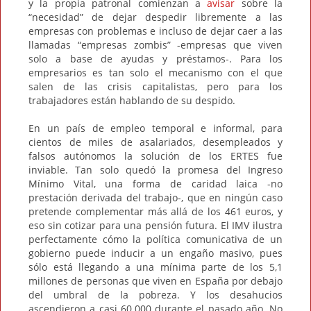
y la propia patronal comienzan a
avisar
sobre la
“necesidad” de dejar despedir libremente a las
empresas con problemas e incluso de dejar caer a las
llamadas “empresas zombis” -empresas que viven
solo a base de ayudas y préstamos-. Para los
empresarios es tan solo el mecanismo con el que
salen de las crisis capitalistas, pero para los
trabajadores están hablando de su despido.
En un país de empleo temporal e informal, para
cientos de miles de asalariados, desempleados y
falsos autónomos la solución de los ERTES fue
inviable. Tan solo quedó la promesa del Ingreso
Mínimo Vital, una forma de caridad laica -no
prestación derivada del trabajo-, que en ningún caso
pretende complementar más allá de los 461 euros, y
eso sin cotizar para una pensión futura. El IMV ilustra
perfectamente cómo la política comunicativa de un
gobierno puede inducir a un engaño masivo, pues
sólo está llegando a una mínima parte de los 5,1
millones de personas que viven en España por debajo
del umbral de la pobreza. Y los desahucios
ascendieron a casi 60.000 durante el pasado año. No