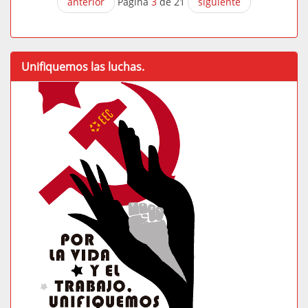
anterior
Página
3
de 21
siguiente
Unifiquemos las luchas.